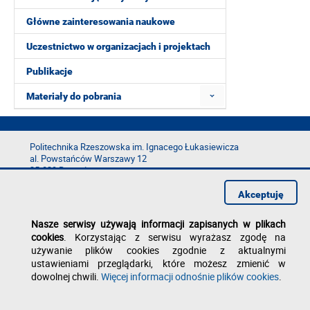
Główne zainteresowania naukowe
Uczestnictwo w organizacjach i projektach
Publikacje
Materiały do pobrania
Politechnika Rzeszowska im. Ignacego Łukasiewicza
al. Powstańców Warszawy 12
35-029 Rzeszów
tel.: +48 17 865 11 00
Akceptuję
fax: +48 17 854 12 60
e-mail:
kancelaria@prz.edu.pl
Nasze serwisy używają informacji zapisanych w plikach
cookies
. Korzystając z serwisu wyrażasz zgodę na
Deklaracja dostępności
używanie plików cookies zgodnie z aktualnymi
Polityka prywatności
Zgłoś błąd na stronie
ustawieniami przeglądarki, które możesz zmienić w
dowolnej chwili.
Więcej informacji odnośnie plików cookies
.