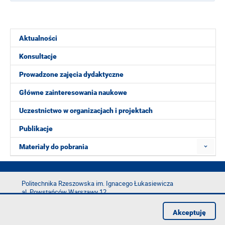
Aktualności
Konsultacje
Prowadzone zajęcia dydaktyczne
Główne zainteresowania naukowe
Uczestnictwo w organizacjach i projektach
Publikacje
Materiały do pobrania
Politechnika Rzeszowska im. Ignacego Łukasiewicza
al. Powstańców Warszawy 12
35-029 Rzeszów
Akceptuję
tel.: +48 17 865 11 00